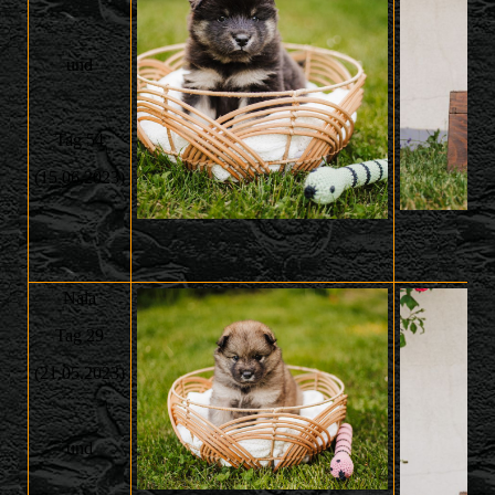
und
Tag 54
(15.06.2023)
Nala
Tag 29
(21.05.2023)
und