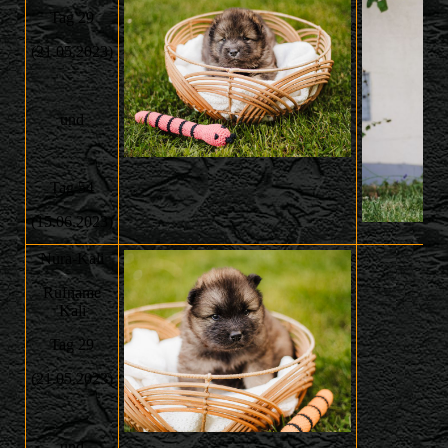
Tag 29
(21.05.2023)
und
Tag 54
(15.06.2023)
Nura-Kali
Rufname
Kali
Tag 29
(21.05.2023)
und